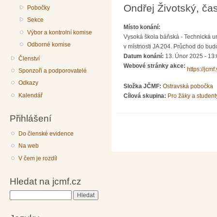
Ondřej Životský, ča
Pobočky
Sekce
Místo konání:
Výbor a kontrolní komise
Vysoká škola báňská - Technická un
Odborné komise
v místnosti JA 204. Průchod do bud
Datum konání:
13. Únor 2025 - 13
Členství
Webové stránky akce:
https://jcmf
Sponzoři a podporovatelé
Odkazy
Složka JČMF:
Ostravská pobočka
Kalendář
Cílová skupina:
Pro žáky a student
Přihlášení
Do členské evidence
Na web
V čem je rozdíl
Hledat na jcmf.cz
Hledat