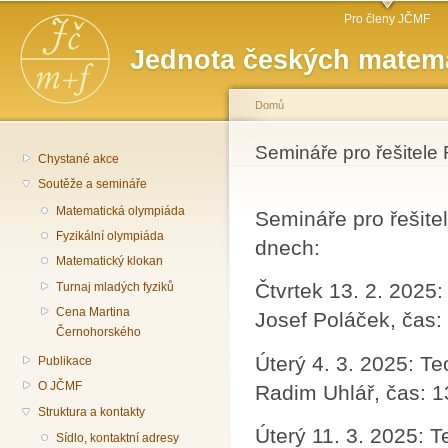
Hlavní menu
Př
Pro členy JČMF
hl
Jednota českých matema
o
Domů
Jste zde
Semináře pro řešitele
Chystané akce
Soutěže a semináře
Matematická olympiáda
Semináře pro řešite
Fyzikální olympiáda
dnech:
Matematický klokan
Čtvrtek 13. 2. 2025:
Turnaj mladých fyziků
Cena Martina
Josef Poláček, čas:
Černohorského
Úterý 4. 3. 2025: Te
Publikace
O JČMF
Radim Uhlář, čas: 1
Struktura a kontakty
Úterý 11. 3. 2025: T
Sídlo, kontaktní adresy