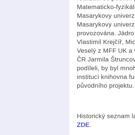
Matematicko-fyzikál
Masarykovy univerzi
Masarykovy univerzi
provozována. Jádro 
Vlastimil Krejčíř, M
Veselý z MFF UK a 
ČR Jarmila Štruncová
podíleli, by byl mno
institucí knihovna f
původního projektu.
Historický seznam 
ZDE
.