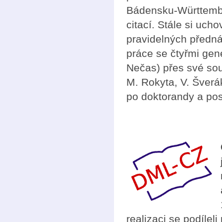
Bádensku-Württemb
citací. Stále si uc
pravidelných předn
práce se čtyřmi gen
Nečas) přes své souč
M. Rokyta, V. Šverá
po doktorandy a pos
realizaci se podíle