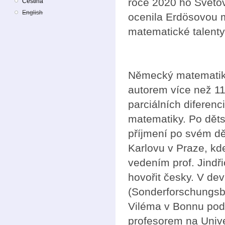
roce 2020 ho Světo
Čeština
English
ocenila Erdösovou m
matematické talenty
Německý matematik
autorem více než 11
parciálních diferenc
matematiky. Po děts
příjmení po svém dě
Karlovu v Praze, kd
vedením prof. Jindř
hovořit česky. V de
(Sonderforschungsbe
Viléma v Bonnu pod
profesorem na Unive