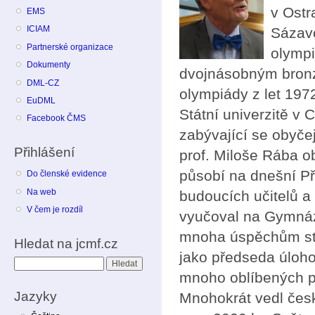
v Ostr
EMS
ICIAM
Sázav
Partnerské organizace
olympi
Dokumenty
dvojnásobným bronz
DML-CZ
olympiády z let 197
EuDML
Státní univerzitě v
Facebook ČMS
zabývající se obyče
Přihlášení
prof. Miloše Rába o
působí na dnešní Př
Do členské evidence
Na web
budoucích učitelů 
V čem je rozdíl
vyučoval na Gymnázi
mnoha úspěchům stu
Hledat na jcmf.cz
jako předseda úloho
Hledat
mnoho oblíbených p
Jazyky
Mnohokrát vedl čes