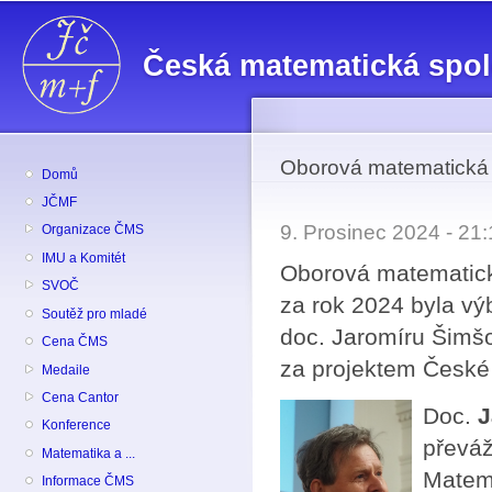
Př
hl
Česká matematická spo
o
Oborová matematická
Domů
JČMF
9. Prosinec 2024 - 2
Organizace ČMS
IMU a Komitét
Oborová matematick
SVOČ
za rok 2024 byla v
Soutěž pro mladé
doc. Jaromíru Šimšov
Cena ČMS
za projektem České
Medaile
Cena Cantor
Doc.
J
Konference
převáž
Matematika a ...
Matema
Informace ČMS