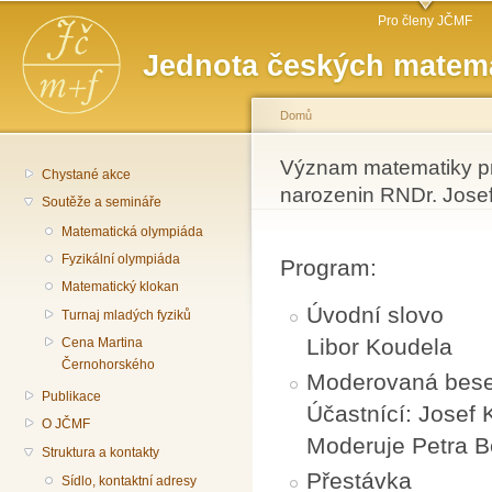
Hlavní menu
Př
Pro členy JČMF
hl
Jednota českých matema
o
Domů
Jste zde
Význam matematiky pro
Chystané akce
narozenin RNDr. Jose
Soutěže a semináře
Matematická olympiáda
Fyzikální olympiáda
Program:
Matematický klokan
Úvodní slovo
Turnaj mladých fyziků
Libor Koudela
Cena Martina
Černohorského
Moderovaná bes
Publikace
Účastnící: Josef 
O JČMF
Moderuje Petra 
Struktura a kontakty
Přestávka
Sídlo, kontaktní adresy