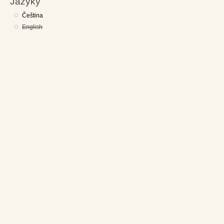
Jazyky
Čeština
English