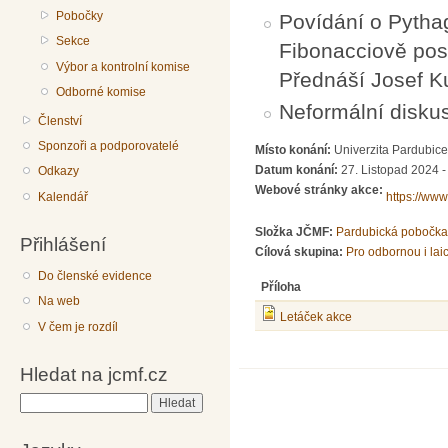
Pobočky
Povídání o Pytha
Sekce
Fibonacciově pos
Výbor a kontrolní komise
Přednáší Josef K
Odborné komise
Neformální disku
Členství
Sponzoři a podporovatelé
Místo konání:
Univerzita Pardubic
Datum konání:
27. Listopad 2024 -
Odkazy
Webové stránky akce:
Kalendář
https://www
Složka JČMF:
Pardubická pobočka
Přihlášení
Cílová skupina:
Pro odbornou i lai
Do členské evidence
Příloha
Na web
Letáček akce
V čem je rozdíl
Hledat na jcmf.cz
Hledat