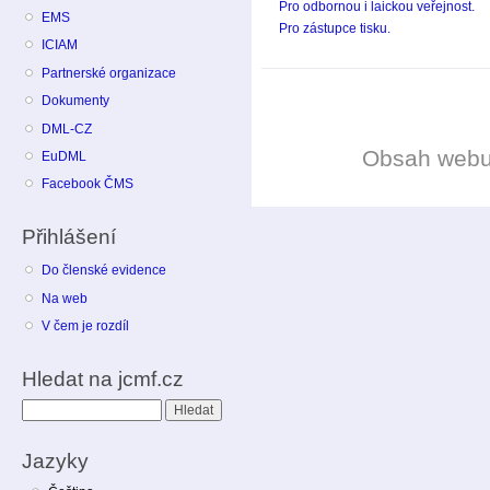
Pro odbornou i laickou veřejnost.
EMS
Pro zástupce tisku.
ICIAM
Partnerské organizace
Dokumenty
DML-CZ
Obsah web
EuDML
Facebook ČMS
Přihlášení
Do členské evidence
Na web
V čem je rozdíl
Hledat na jcmf.cz
Hledat
Jazyky