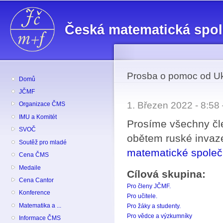
Př
hl
Česká matematická spo
o
Prosba o pomoc od Uk
Domů
JČMF
1. Březen 2022 - 8:5
Organizace ČMS
IMU a Komitét
Prosíme všechny čl
SVOČ
obětem ruské invaze
Soutěž pro mladé
matematické společ
Cena ČMS
Medaile
Cílová skupina:
Cena Cantor
Pro členy JČMF.
Konference
Pro učitele.
Matematika a ...
Pro žáky a studenty.
Pro vědce a výzkumníky
Informace ČMS