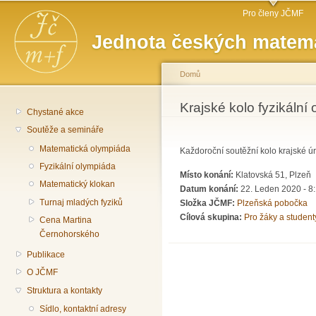
Hlavní menu
Př
Pro členy JČMF
hl
Jednota českých matema
o
Domů
Jste zde
Krajské kolo fyzikální 
Chystané akce
Soutěže a semináře
Matematická olympiáda
Každoroční soutěžní kolo krajské úr
Fyzikální olympiáda
Místo konání:
Klatovská 51, Plzeň
Matematický klokan
Datum konání:
22. Leden 2020 - 8
Turnaj mladých fyziků
Složka JČMF:
Plzeňská pobočka
Cílová skupina:
Pro žáky a student
Cena Martina
Černohorského
Publikace
O JČMF
Struktura a kontakty
Sídlo, kontaktní adresy