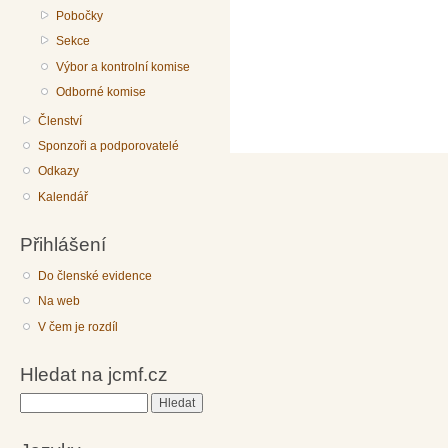
Pobočky
Sekce
Výbor a kontrolní komise
Odborné komise
Členství
Sponzoři a podporovatelé
Odkazy
Kalendář
Přihlášení
Do členské evidence
Na web
V čem je rozdíl
Hledat na jcmf.cz
Hledat