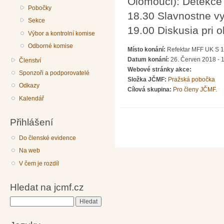
Olomouci): Detekce 
Pobočky
18.30 Slavnostne 
Sekce
19.00 Diskusia pri o
Výbor a kontrolní komise
Odborné komise
Místo konání:
Refektar MFF UK S 12
Datum konání:
26. Červen 2018 - 
Členství
Webové stránky akce:
Sponzoři a podporovatelé
Složka JČMF:
Pražská pobočka
Odkazy
Cílová skupina:
Pro členy JČMF.
Kalendář
Přihlášení
Do členské evidence
Na web
V čem je rozdíl
Hledat na jcmf.cz
Hledat