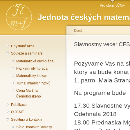
Hlavní menu
Př
Pro členy JČMF
hl
Jednota českých matema
o
Domů
Jste zde
Slavnostny vecer CF
Chystané akce
Soutěže a semináře
Matematická olympiáda
Pozyvame Vas na sl
Fyzikální olympiáda
ktory sa bude konat
Matematický klokan
1. patro, Mala Stra
Turnaj mladých fyziků
Cena Martina
Na programe bude
Černohorského
17.30 Slavnostne v
Publikace
O JČMF
Odehnala 2018
Struktura a kontakty
18.00 Prednaska Mg
Sídlo, kontaktní adresy